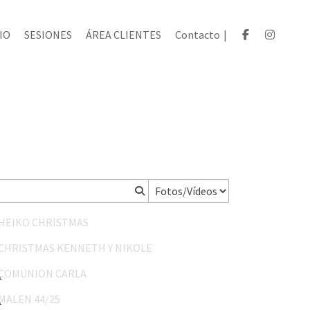
IO
SESIONES
ÁREA CLIENTES
Contacto
|
HEIKO CHRISTMAS
CHRISTMAS KENNETH Y NIKOLE
COMUNION CARLA
MALEN 44/25
SAN FRANCISCO JAVIER 31