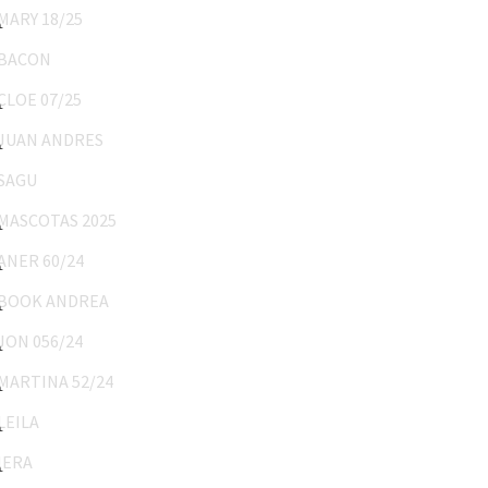
BACON
CLOE 07/25
JUAN ANDRES
SAGU
MASCOTAS 2025
ANER 60/24
BOOK ANDREA
JON 056/24
MARTINA 52/24
LEILA
IERA
Bautizo Leandro