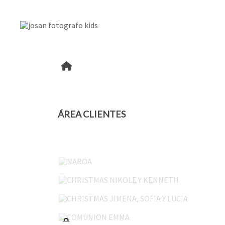
ÁREA CLIENTES
NAROA
CHRISTMAS NIKOLE Y KENNETH
CHRISTMAS JIMENA, SOFIA Y LUCIA
COMUNION EMMA
OIHAN 45-05