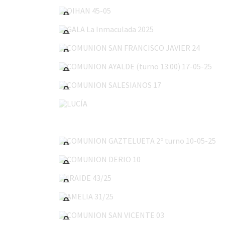
GALA La Inmaculada 2025
COMUNION SAN FRANCISCO JAVIER 24
COMUNION AYALDE (turno 13:00) 17-05-25
COMUNION SALESIANOS 17
LUCÍA
COMUNION GAZTELUETA 2º turno 10-05-25
COMUNION DERIO 10
IRAIDE 43/25
AMELIA 31/25
COMUNION SAN VICENTE 03
COMUNION GONZALO