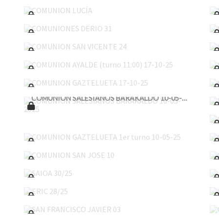
COMUNIONES DERIO 31
COMUNION SAN VICENTE 24
COMUNION AYALDE (turno 11:00) 17-10-25
COMUNION GAZTELUETA 17-10-25
COMUNION SALESIANOS BARAKALDO 10-05-2025
COMUNION GAZTELUETA 1er turno 10-05-25
COMUNION SAN JOSE 10
SAIOA 30/25
ERIC 28/25
SAN FRANCISCO JAVIER 03
ZIHORTZA 26/25