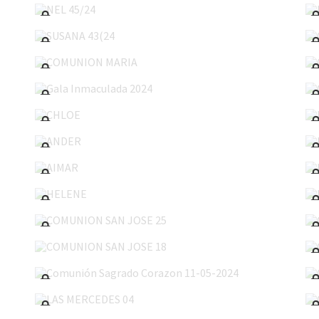
SUSANA 43(24
COMUNION MARIA
Gala Inmaculada 2024
CHLOE
ANDER
AIMAR
HELENE
COMUNION SAN JOSE 25
COMUNION SAN JOSE 18
Comunión Sagrado Corazon 11-05-2024
LAS MERCEDES 04
Comunión Gaztelueta 27-04-2024