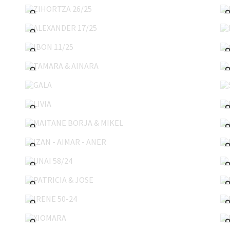
ALEXANDER 17/25
IBON 11/25
TAMARA & AINARA
GALA
LIVIA
MAITANE BORJA & MIKEL
IZAN - AIMAR - ANER
UNAI 58/24
PATRICIA & JOSE
IRENE 50-24
XIOMARA
NEL 45/24