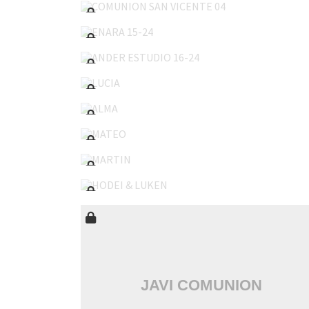
ENARA 15-24
ANDER ESTUDIO 16-24
LUCIA
ALMA
MATEO
MARTIN
HODEI & LUKEN