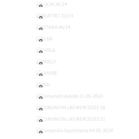
BEATRIZ 22/24
AITANA 44/24
ALBA
CARLA
PABLO
JANIRE
IBAI
Comunión Ayalde 11-05-2024
COMUNION LAS MERCEDES 18
COMUNION LAS MERCEDES 11
Comunión Gaztelueta 04-05-2024
COMUNION SAN VICENTE 04