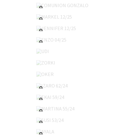
MARKEL 12/25
JENNIFER 12/25
ENZO 04/25
UDI
ZORKI
OKER
IZARO 62/24
EKAI 59/24
MARTINA 55/24
SUSI 53/24
AYALA
LUCIA 39/24