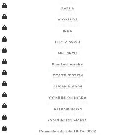
AYALA
XIOMARA
IERA
LUCIA 39/24
NEL 45/24
Bautizo Leandro
BEATRIZ 22/24
SUSANA 43(24
COMUNION NORA
AITANA 44/24
COMUNION MARIA
Comunión Ayalde 18-05-2024