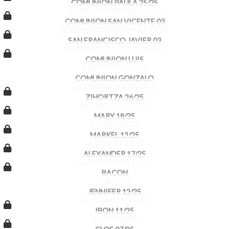
COMUNION PAULA 25/25
COMUNION SAN VICENTE 03
SAN FRANCISCO JAVIER 03
COMUNION LUIS
COMUNION GONZALO
ZIHORTZA 26/25
MARY 18/25
MARKEL 12/25
ALEXANDER 17/25
BACON
JENNIFER 12/25
IBON 11/25