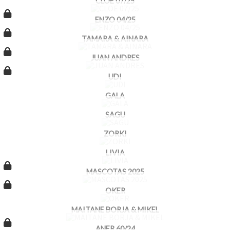
CLOE 07/25
ENZO 04/25
TAMARA & AINARA
JUAN ANDRES
UDI
GALA
SAGU
ZORKI
LIVIA
MASCOTAS 2025
OKER
MAITANE BORJA & MIKEL
ANER 60/24