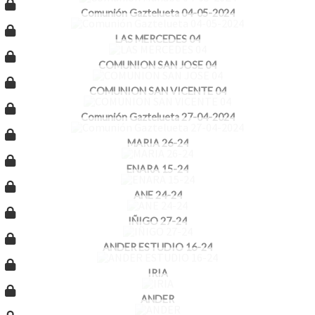
Comunión Gaztelueta 04-05-2024
LAS MERCEDES 04
COMUNION SAN JOSE 04
COMUNION SAN VICENTE 04
Comunión Gaztelueta 27-04-2024
MARIA 26-24
ENARA 15-24
ANE 24-24
IÑIGO 27-24
ANDER ESTUDIO 16-24
IRIA
ANDER