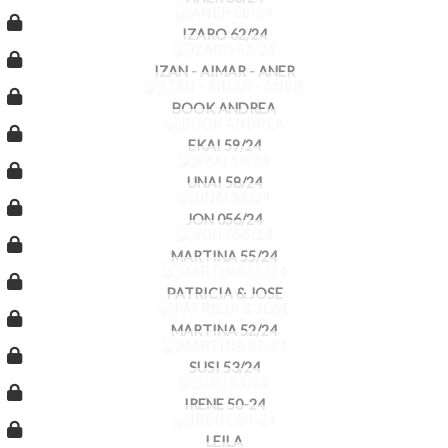
IZARO 62/24
IZAN - AIMAR - ANER
BOOK ANDREA
EKAI 59/24
UNAI 58/24
JON 056/24
MARTINA 55/24
PATRICIA & JOSE
MARTINA 52/24
SUSI 53/24
IRENE 50-24
LEILA