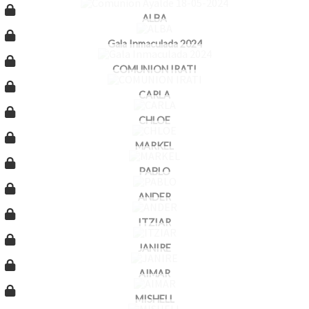
ALBA
Gala Inmaculada 2024
COMUNION IRATI
CARLA
CHLOE
MARKEL
PABLO
ANDER
ITZIAR
JANIRE
AIMAR
MISHELL