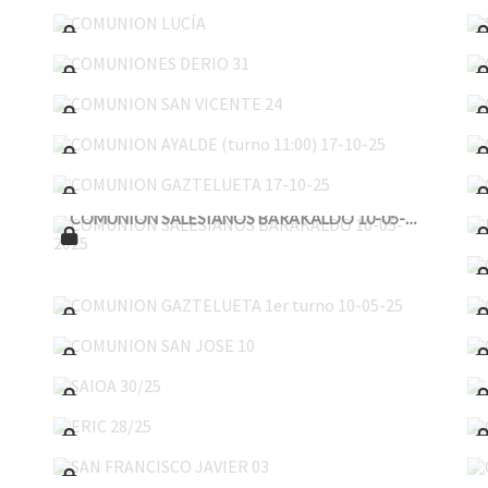
COMUNIONES DERIO 31
COMUNION SAN VICENTE 24
COMUNION AYALDE (turno 11:00) 17-10-25
COMUNION GAZTELUETA 17-10-25
COMUNION SALESIANOS BARAKALDO 10-05-2025
COMUNION GAZTELUETA 1er turno 10-05-25
COMUNION SAN JOSE 10
SAIOA 30/25
ERIC 28/25
SAN FRANCISCO JAVIER 03
ZIHORTZA 26/25