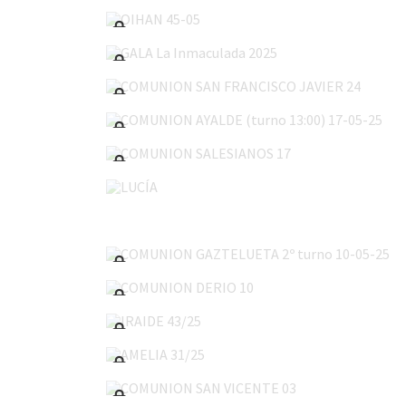
GALA La Inmaculada 2025
COMUNION SAN FRANCISCO JAVIER 24
COMUNION AYALDE (turno 13:00) 17-05-25
COMUNION SALESIANOS 17
LUCÍA
COMUNION GAZTELUETA 2º turno 10-05-25
COMUNION DERIO 10
IRAIDE 43/25
AMELIA 31/25
COMUNION SAN VICENTE 03
COMUNION GONZALO