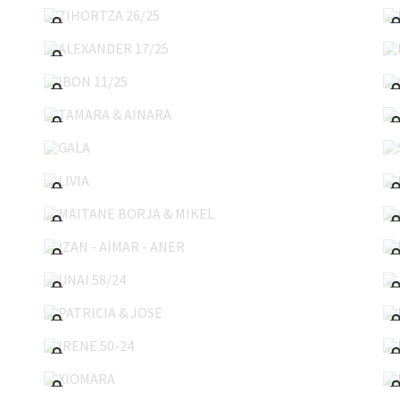
ALEXANDER 17/25
IBON 11/25
TAMARA & AINARA
GALA
LIVIA
MAITANE BORJA & MIKEL
IZAN - AIMAR - ANER
UNAI 58/24
PATRICIA & JOSE
IRENE 50-24
XIOMARA
NEL 45/24