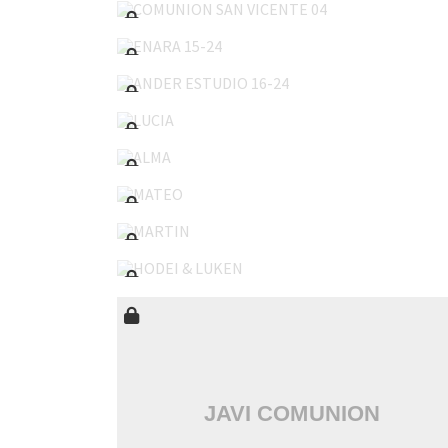
ENARA 15-24
ANDER ESTUDIO 16-24
LUCIA
ALMA
MATEO
MARTIN
HODEI & LUKEN