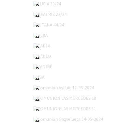
BEATRIZ 22/24
AITANA 44/24
ALBA
CARLA
PABLO
JANIRE
IBAI
Comunión Ayalde 11-05-2024
COMUNION LAS MERCEDES 18
COMUNION LAS MERCEDES 11
Comunión Gaztelueta 04-05-2024
COMUNION SAN VICENTE 04