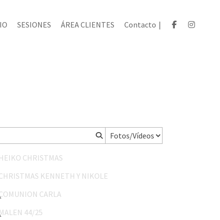
IO
SESIONES
ÁREA CLIENTES
Contacto
|
HEIKO CHRISTMAS
CHRISTMAS KENNETH Y NIKOLE
COMUNION CARLA
MALEN 44/25
SAN FRANCISCO JAVIER 31