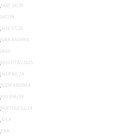
BACON
CLOE 07/25
JUAN ANDRES
SAGU
MASCOTAS 2025
ANER 60/24
BOOK ANDREA
JON 056/24
MARTINA 52/24
LEILA
IERA
Bautizo Leandro