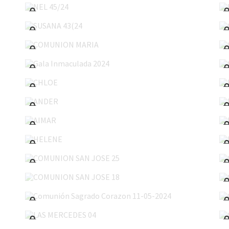
SUSANA 43(24
COMUNION MARIA
Gala Inmaculada 2024
CHLOE
ANDER
AIMAR
HELENE
COMUNION SAN JOSE 25
COMUNION SAN JOSE 18
Comunión Sagrado Corazon 11-05-2024
LAS MERCEDES 04
Comunión Gaztelueta 27-04-2024