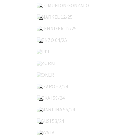
MARKEL 12/25
JENNIFER 12/25
ENZO 04/25
UDI
ZORKI
OKER
IZARO 62/24
EKAI 59/24
MARTINA 55/24
SUSI 53/24
AYALA
LUCIA 39/24