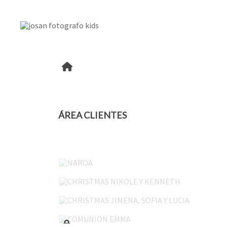
ÁREA CLIENTES
NAROA
CHRISTMAS NIKOLE Y KENNETH
CHRISTMAS JIMENA, SOFIA Y LUCIA
COMUNION EMMA
OIHAN 45-05