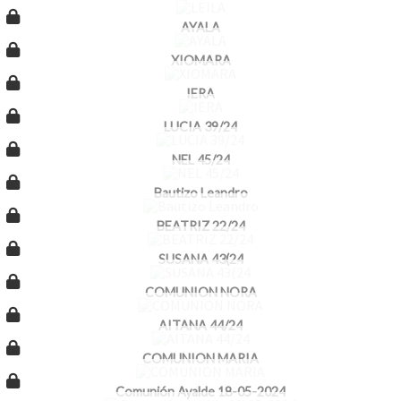
AYALA
XIOMARA
IERA
LUCIA 39/24
NEL 45/24
Bautizo Leandro
BEATRIZ 22/24
SUSANA 43(24
COMUNION NORA
AITANA 44/24
COMUNION MARIA
Comunión Ayalde 18-05-2024