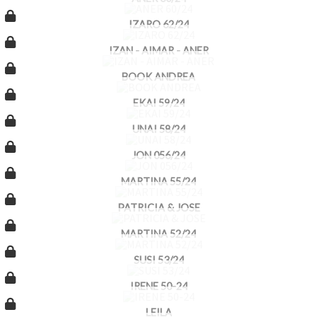
IZARO 62/24
IZAN - AIMAR - ANER
BOOK ANDREA
EKAI 59/24
UNAI 58/24
JON 056/24
MARTINA 55/24
PATRICIA & JOSE
MARTINA 52/24
SUSI 53/24
IRENE 50-24
LEILA