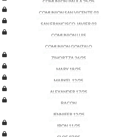
COMUNION PAULA 25/25
COMUNION SAN VICENTE 03
SAN FRANCISCO JAVIER 03
COMUNION LUIS
COMUNION GONZALO
ZIHORTZA 26/25
MARY 18/25
MARKEL 12/25
ALEXANDER 17/25
BACON
JENNIFER 12/25
IBON 11/25