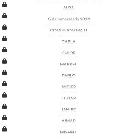
ALBA
Gala Inmaculada 2024
COMUNION IRATI
CARLA
CHLOE
MARKEL
PABLO
ANDER
ITZIAR
JANIRE
AIMAR
MISHELL