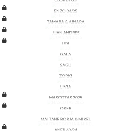
CLOE 07/25
ENZO 04/25
TAMARA & AINARA
JUAN ANDRES
UDI
GALA
SAGU
ZORKI
LIVIA
MASCOTAS 2025
OKER
MAITANE BORJA & MIKEL
ANER 60/24