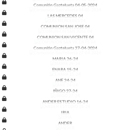
Comunión Gaztelueta 04-05-2024
LAS MERCEDES 04
COMUNION SAN JOSE 04
COMUNION SAN VICENTE 04
Comunión Gaztelueta 27-04-2024
MARIA 26-24
ENARA 15-24
ANE 24-24
IÑIGO 27-24
ANDER ESTUDIO 16-24
IRIA
ANDER