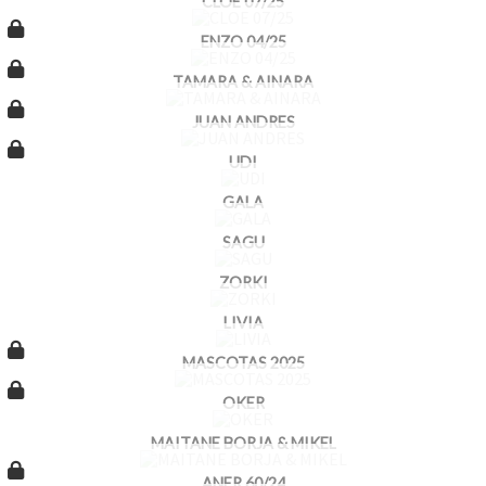
CLOE 07/25
ENZO 04/25
TAMARA & AINARA
JUAN ANDRES
UDI
GALA
SAGU
ZORKI
LIVIA
MASCOTAS 2025
OKER
MAITANE BORJA & MIKEL
ANER 60/24