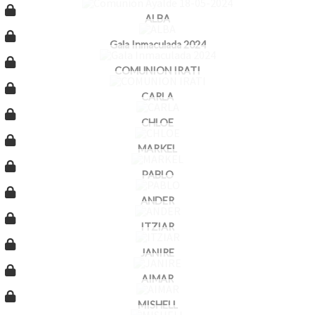
ALBA
Gala Inmaculada 2024
COMUNION IRATI
CARLA
CHLOE
MARKEL
PABLO
ANDER
ITZIAR
JANIRE
AIMAR
MISHELL