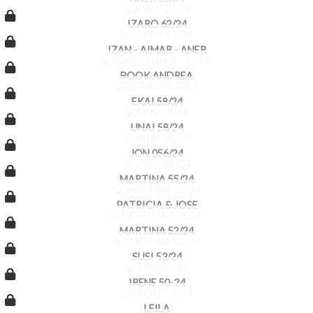
IZARO 62/24
IZAN - AIMAR - ANER
BOOK ANDREA
EKAI 59/24
UNAI 58/24
JON 056/24
MARTINA 55/24
PATRICIA & JOSE
MARTINA 52/24
SUSI 53/24
IRENE 50-24
LEILA