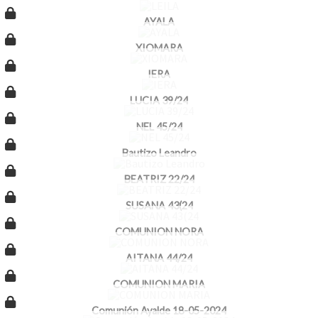
AYALA
XIOMARA
IERA
LUCIA 39/24
NEL 45/24
Bautizo Leandro
BEATRIZ 22/24
SUSANA 43(24
COMUNION NORA
AITANA 44/24
COMUNION MARIA
Comunión Ayalde 18-05-2024