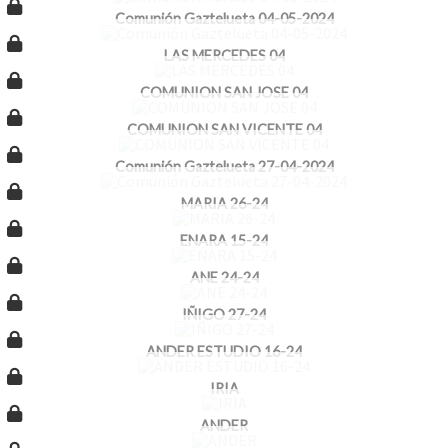
Comunión Gaztelueta 04-05-2024
LAS MERCEDES 04
COMUNION SAN JOSE 04
COMUNION SAN VICENTE 04
Comunión Gaztelueta 27-04-2024
MARIA 26-24
ENARA 15-24
ANE 24-24
IÑIGO 27-24
ANDER ESTUDIO 16-24
IRIA
ANDER