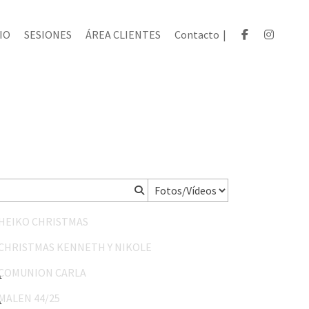
IO
SESIONES
ÁREA CLIENTES
Contacto
|
HEIKO CHRISTMAS
CHRISTMAS KENNETH Y NIKOLE
COMUNION CARLA
MALEN 44/25
SAN FRANCISCO JAVIER 31