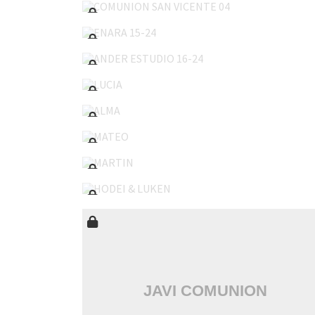
ENARA 15-24
ANDER ESTUDIO 16-24
LUCIA
ALMA
MATEO
MARTIN
HODEI & LUKEN