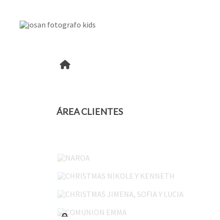
ÁREA CLIENTES
NAROA
CHRISTMAS NIKOLE Y KENNETH
CHRISTMAS JIMENA, SOFIA Y LUCIA
COMUNION EMMA
OIHAN 45-05