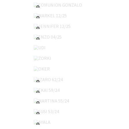
MARKEL 12/25
JENNIFER 12/25
ENZO 04/25
UDI
ZORKI
OKER
IZARO 62/24
EKAI 59/24
MARTINA 55/24
SUSI 53/24
AYALA
LUCIA 39/24