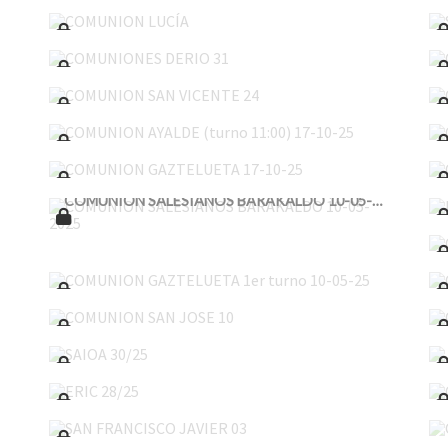
COMUNIONES DERIO 31
COMUNION SAN VICENTE 24
COMUNION AYALDE (turno 11:00) 17-10-25
COMUNION GAZTELUETA 17-10-25
COMUNION SALESIANOS BARAKALDO 10-05-2025
COMUNION GAZTELUETA 1er turno 10-05-25
COMUNION SAN JOSE 10
SAIOA 30/25
ERIC 28/25
SAN FRANCISCO JAVIER 03
ZIHORTZA 26/25