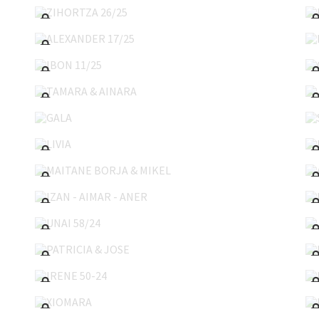
ALEXANDER 17/25
IBON 11/25
TAMARA & AINARA
GALA
LIVIA
MAITANE BORJA & MIKEL
IZAN - AIMAR - ANER
UNAI 58/24
PATRICIA & JOSE
IRENE 50-24
XIOMARA
NEL 45/24