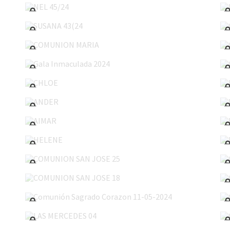
SUSANA 43(24
COMUNION MARIA
Gala Inmaculada 2024
CHLOE
ANDER
AIMAR
HELENE
COMUNION SAN JOSE 25
COMUNION SAN JOSE 18
Comunión Sagrado Corazon 11-05-2024
LAS MERCEDES 04
Comunión Gaztelueta 27-04-2024