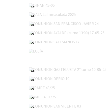
GALA La Inmaculada 2025
COMUNION SAN FRANCISCO JAVIER 24
COMUNION AYALDE (turno 13:00) 17-05-25
COMUNION SALESIANOS 17
LUCÍA
COMUNION GAZTELUETA 2º turno 10-05-25
COMUNION DERIO 10
IRAIDE 43/25
AMELIA 31/25
COMUNION SAN VICENTE 03
COMUNION GONZALO