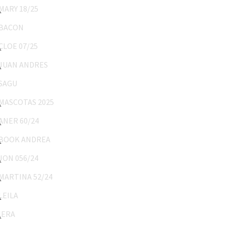
BACON
CLOE 07/25
JUAN ANDRES
SAGU
MASCOTAS 2025
ANER 60/24
BOOK ANDREA
JON 056/24
MARTINA 52/24
LEILA
IERA
Bautizo Leandro