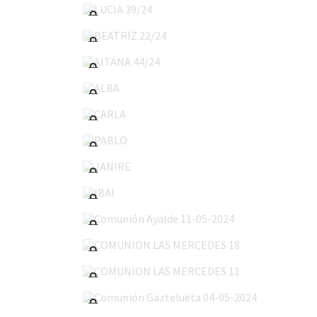
BEATRIZ 22/24
AITANA 44/24
ALBA
CARLA
PABLO
JANIRE
IBAI
Comunión Ayalde 11-05-2024
COMUNION LAS MERCEDES 18
COMUNION LAS MERCEDES 11
Comunión Gaztelueta 04-05-2024
COMUNION SAN VICENTE 04