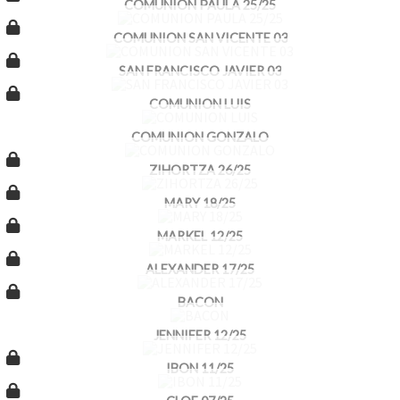
COMUNION PAULA 25/25
COMUNION SAN VICENTE 03
SAN FRANCISCO JAVIER 03
COMUNION LUIS
COMUNION GONZALO
ZIHORTZA 26/25
MARY 18/25
MARKEL 12/25
ALEXANDER 17/25
BACON
JENNIFER 12/25
IBON 11/25