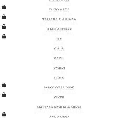
CLOE 07/25
ENZO 04/25
TAMARA & AINARA
JUAN ANDRES
UDI
GALA
SAGU
ZORKI
LIVIA
MASCOTAS 2025
OKER
MAITANE BORJA & MIKEL
ANER 60/24