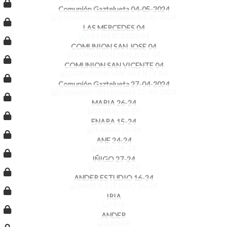
Comunión Gaztelueta 04-05-2024
LAS MERCEDES 04
COMUNION SAN JOSE 04
COMUNION SAN VICENTE 04
Comunión Gaztelueta 27-04-2024
MARIA 26-24
ENARA 15-24
ANE 24-24
IÑIGO 27-24
ANDER ESTUDIO 16-24
IRIA
ANDER