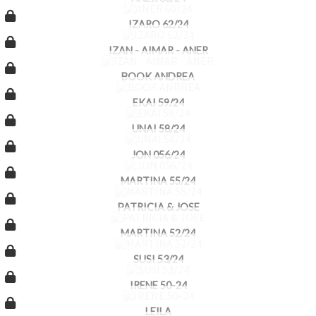
IZARO 62/24
IZAN - AIMAR - ANER
BOOK ANDREA
EKAI 59/24
UNAI 58/24
JON 056/24
MARTINA 55/24
PATRICIA & JOSE
MARTINA 52/24
SUSI 53/24
IRENE 50-24
LEILA