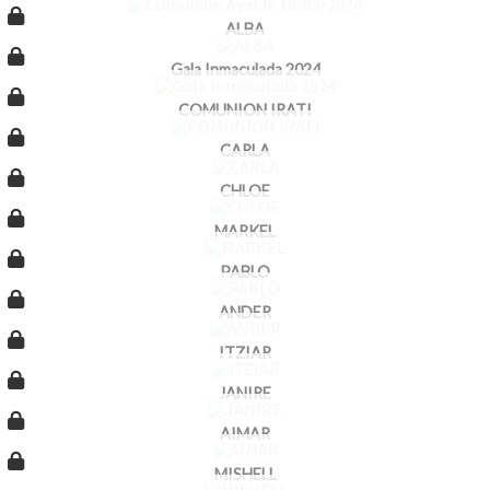
ALBA
Gala Inmaculada 2024
COMUNION IRATI
CARLA
CHLOE
MARKEL
PABLO
ANDER
ITZIAR
JANIRE
AIMAR
MISHELL