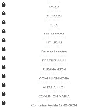
AYALA
XIOMARA
IERA
LUCIA 39/24
NEL 45/24
Bautizo Leandro
BEATRIZ 22/24
SUSANA 43(24
COMUNION NORA
AITANA 44/24
COMUNION MARIA
Comunión Ayalde 18-05-2024