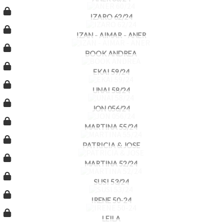
IZARO 62/24
IZAN - AIMAR - ANER
BOOK ANDREA
EKAI 59/24
UNAI 58/24
JON 056/24
MARTINA 55/24
PATRICIA & JOSE
MARTINA 52/24
SUSI 53/24
IRENE 50-24
LEILA