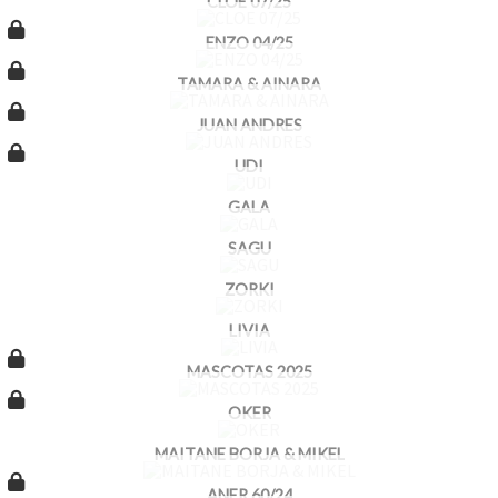
CLOE 07/25
ENZO 04/25
TAMARA & AINARA
JUAN ANDRES
UDI
GALA
SAGU
ZORKI
LIVIA
MASCOTAS 2025
OKER
MAITANE BORJA & MIKEL
ANER 60/24