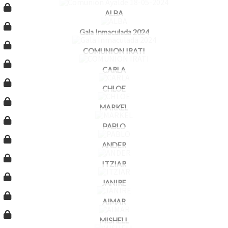
ALBA
Gala Inmaculada 2024
COMUNION IRATI
CARLA
CHLOE
MARKEL
PABLO
ANDER
ITZIAR
JANIRE
AIMAR
MISHELL