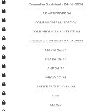
Comunión Gaztelueta 04-05-2024
LAS MERCEDES 04
COMUNION SAN JOSE 04
COMUNION SAN VICENTE 04
Comunión Gaztelueta 27-04-2024
MARIA 26-24
ENARA 15-24
ANE 24-24
IÑIGO 27-24
ANDER ESTUDIO 16-24
IRIA
ANDER