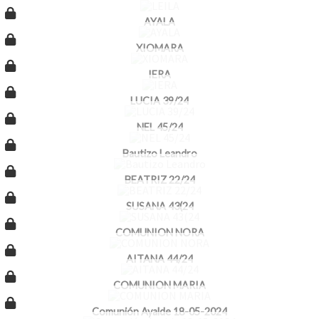
AYALA
XIOMARA
IERA
LUCIA 39/24
NEL 45/24
Bautizo Leandro
BEATRIZ 22/24
SUSANA 43(24
COMUNION NORA
AITANA 44/24
COMUNION MARIA
Comunión Ayalde 18-05-2024