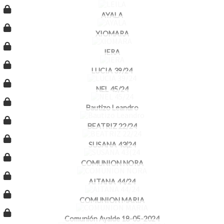
AYALA
XIOMARA
IERA
LUCIA 39/24
NEL 45/24
Bautizo Leandro
BEATRIZ 22/24
SUSANA 43(24
COMUNION NORA
AITANA 44/24
COMUNION MARIA
Comunión Ayalde 18-05-2024