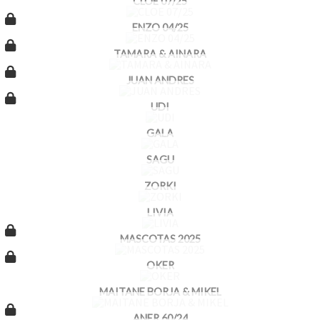
CLOE 07/25
ENZO 04/25
TAMARA & AINARA
JUAN ANDRES
UDI
GALA
SAGU
ZORKI
LIVIA
MASCOTAS 2025
OKER
MAITANE BORJA & MIKEL
ANER 60/24