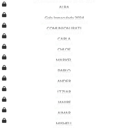
ALBA
Gala Inmaculada 2024
COMUNION IRATI
CARLA
CHLOE
MARKEL
PABLO
ANDER
ITZIAR
JANIRE
AIMAR
MISHELL