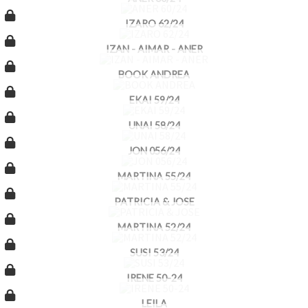
IZARO 62/24
IZAN - AIMAR - ANER
BOOK ANDREA
EKAI 59/24
UNAI 58/24
JON 056/24
MARTINA 55/24
PATRICIA & JOSE
MARTINA 52/24
SUSI 53/24
IRENE 50-24
LEILA