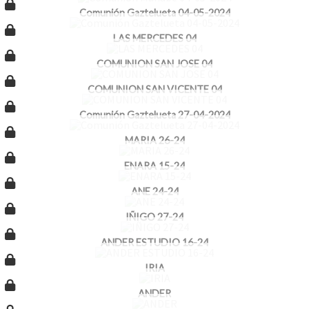
Comunión Gaztelueta 04-05-2024
LAS MERCEDES 04
COMUNION SAN JOSE 04
COMUNION SAN VICENTE 04
Comunión Gaztelueta 27-04-2024
MARIA 26-24
ENARA 15-24
ANE 24-24
IÑIGO 27-24
ANDER ESTUDIO 16-24
IRIA
ANDER