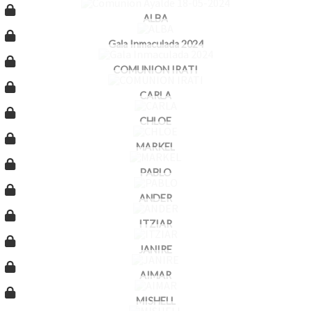
ALBA
Gala Inmaculada 2024
COMUNION IRATI
CARLA
CHLOE
MARKEL
PABLO
ANDER
ITZIAR
JANIRE
AIMAR
MISHELL