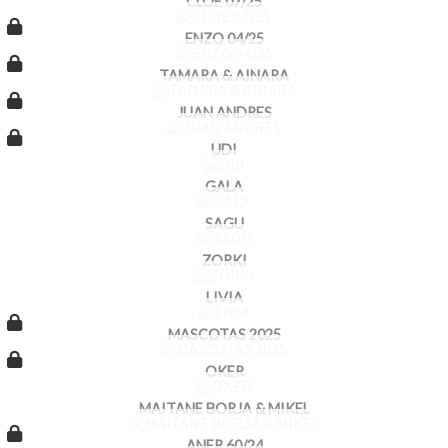
CLOE 07/25
ENZO 04/25
TAMARA & AINARA
JUAN ANDRES
UDI
GALA
SAGU
ZORKI
LIVIA
MASCOTAS 2025
OKER
MAITANE BORJA & MIKEL
ANER 60/24