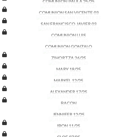
COMUNION PAULA 25/25
COMUNION SAN VICENTE 03
SAN FRANCISCO JAVIER 03
COMUNION LUIS
COMUNION GONZALO
ZIHORTZA 26/25
MARY 18/25
MARKEL 12/25
ALEXANDER 17/25
BACON
JENNIFER 12/25
IBON 11/25