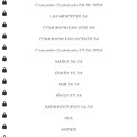
Comunión Gaztelueta 04-05-2024
LAS MERCEDES 04
COMUNION SAN JOSE 04
COMUNION SAN VICENTE 04
Comunión Gaztelueta 27-04-2024
MARIA 26-24
ENARA 15-24
ANE 24-24
IÑIGO 27-24
ANDER ESTUDIO 16-24
IRIA
ANDER