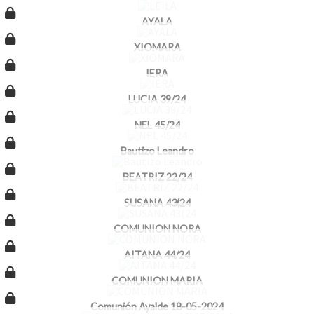
AYALA
XIOMARA
IERA
LUCIA 39/24
NEL 45/24
Bautizo Leandro
BEATRIZ 22/24
SUSANA 43(24
COMUNION NORA
AITANA 44/24
COMUNION MARIA
Comunión Ayalde 18-05-2024