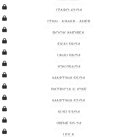
IZARO 62/24
IZAN - AIMAR - ANER
BOOK ANDREA
EKAI 59/24
UNAI 58/24
JON 056/24
MARTINA 55/24
PATRICIA & JOSE
MARTINA 52/24
SUSI 53/24
IRENE 50-24
LEILA