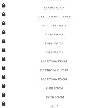
IZARO 62/24
IZAN - AIMAR - ANER
BOOK ANDREA
EKAI 59/24
UNAI 58/24
JON 056/24
MARTINA 55/24
PATRICIA & JOSE
MARTINA 52/24
SUSI 53/24
IRENE 50-24
LEILA