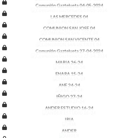
Comunión Gaztelueta 04-05-2024
LAS MERCEDES 04
COMUNION SAN JOSE 04
COMUNION SAN VICENTE 04
Comunión Gaztelueta 27-04-2024
MARIA 26-24
ENARA 15-24
ANE 24-24
IÑIGO 27-24
ANDER ESTUDIO 16-24
IRIA
ANDER