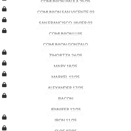
COMUNION PAULA 25/25
COMUNION SAN VICENTE 03
SAN FRANCISCO JAVIER 03
COMUNION LUIS
COMUNION GONZALO
ZIHORTZA 26/25
MARY 18/25
MARKEL 12/25
ALEXANDER 17/25
BACON
JENNIFER 12/25
IBON 11/25