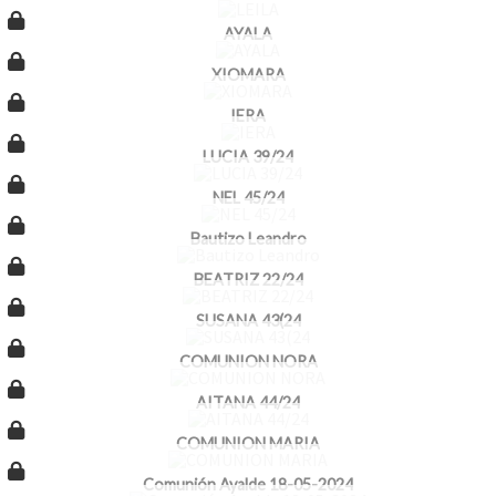
AYALA
XIOMARA
IERA
LUCIA 39/24
NEL 45/24
Bautizo Leandro
BEATRIZ 22/24
SUSANA 43(24
COMUNION NORA
AITANA 44/24
COMUNION MARIA
Comunión Ayalde 18-05-2024