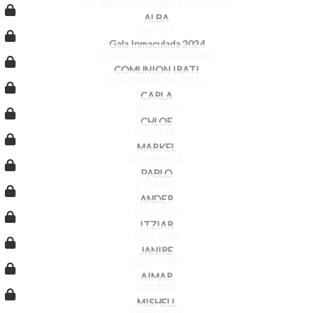
ALBA
Gala Inmaculada 2024
COMUNION IRATI
CARLA
CHLOE
MARKEL
PABLO
ANDER
ITZIAR
JANIRE
AIMAR
MISHELL